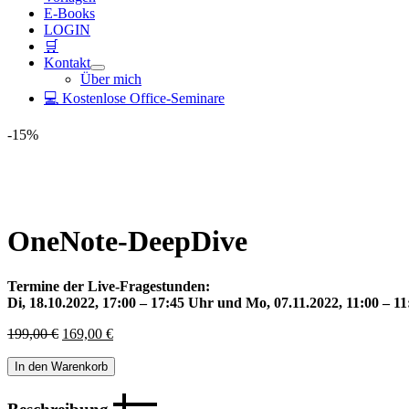
E-Books
LOGIN
🛒
Kontakt
Über mich
💻 Kostenlose Office-Seminare
-15%
OneNote-DeepDive
Termine der Live-Fragestunden:
Di, 18.10.2022, 17:00 – 17:45 Uhr und Mo, 07.11.2022, 11:00 – 1
Ursprünglicher
Aktueller
199,00
€
169,00
€
Preis
Preis
OneNote-
war:
ist:
In den Warenkorb
DeepDive
199,00 €
169,00 €.
[Digital]