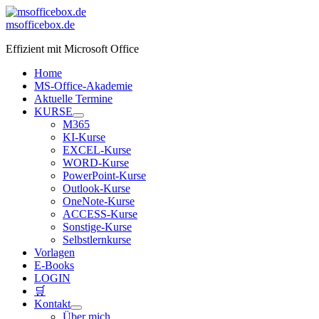
Zum
Inhalt
msofficebox.de
springen
Effizient mit Microsoft Office
Home
MS-Office-Akademie
Aktuelle Termine
KURSE
M365
KI-Kurse
EXCEL-Kurse
WORD-Kurse
PowerPoint-Kurse
Outlook-Kurse
OneNote-Kurse
ACCESS-Kurse
Sonstige-Kurse
Selbstlernkurse
Vorlagen
E-Books
LOGIN
🛒
Kontakt
Über mich