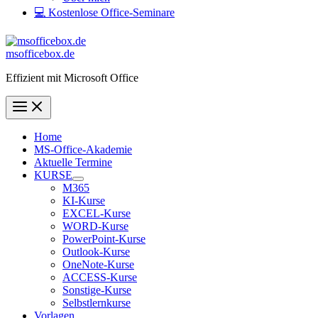
💻 Kostenlose Office-Seminare
msofficebox.de
Effizient mit Microsoft Office
Home
MS-Office-Akademie
Aktuelle Termine
KURSE
M365
KI-Kurse
EXCEL-Kurse
WORD-Kurse
PowerPoint-Kurse
Outlook-Kurse
OneNote-Kurse
ACCESS-Kurse
Sonstige-Kurse
Selbstlernkurse
Vorlagen