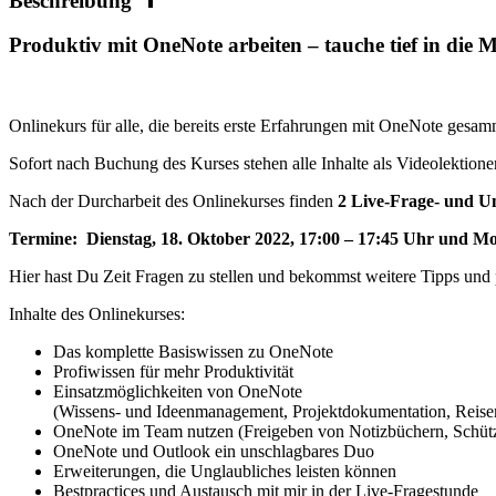
Beschreibung
Menge
Produktiv mit OneNote arbeiten – tauche tief in die M
Onlinekurs für alle, die bereits erste Erfahrungen mit OneNote gesa
Sofort nach Buchung des Kurses stehen alle Inhalte als Videolektion
Nach der Durcharbeit des Onlinekurses finden
2 Live-Frage- und U
Termine: Dienstag, 18. Oktober 2022, 17:00 – 17:45 Uhr und Mo
Hier hast Du Zeit Fragen zu stellen und bekommst weitere Tipps und
Inhalte des Onlinekurses:
Das komplette Basiswissen zu OneNote
Profiwissen für mehr Produktivität
Einsatzmöglichkeiten von OneNote
(Wissens- und Ideenmanagement, Projektdokumentation, Reise
OneNote im Team nutzen (Freigeben von Notizbüchern, Schüt
OneNote und Outlook ein unschlagbares Duo
Erweiterungen, die Unglaubliches leisten können
Bestpractices und Austausch mit mir in der Live-Fragestunde