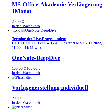
MS-Office-Akademie-Verlängerung-
1Monat
29,00
€
In den Warenkorb
-15%
Termine der Live-Fragestunden:
Di, 18.10.2022, 17:00 – 17:45 Uhr und Mo, 07.11.2022,
11:00 – 11:45 Uhr
OneNote-DeepDive
Ursprünglicher
Aktueller
199,00
€
169,00
€
Preis
Preis
In den Warenkorb
war:
ist:
199,00 €
169,00 €.
Vorlagenerstellung individuell
20,00
€
In den Warenkorb