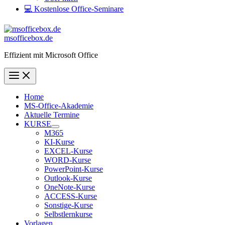
💻 Kostenlose Office-Seminare
msofficebox.de
Effizient mit Microsoft Office
Home
MS-Office-Akademie
Aktuelle Termine
KURSE
M365
KI-Kurse
EXCEL-Kurse
WORD-Kurse
PowerPoint-Kurse
Outlook-Kurse
OneNote-Kurse
ACCESS-Kurse
Sonstige-Kurse
Selbstlernkurse
Vorlagen