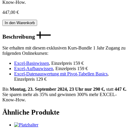
Know-How.
447,00
€
EXCEL-
In den Warenkorb
Bundle
[Digital]
Beschreibung
Menge
Sie erhalten mit diesem exklusiven Kurs-Bundle 1 Jahr Zugang zu
folgenden Onlinekursen:
Excel-Basiswissen
, Einzelpreis 159 €
Excel-Aufbauwissen
, Einzelpreis 159 €
Excel-Datenauswertung mit Pivot-Tabellen Basics
,
Einzelpreis 129 €
Bis
Montag, 23. September 2024, 23 Uhr
nur 290 €,
statt
447 €.
Sie sparen mehr als 35% und gewinnen 300% mehr EXCEL-
Know-How.
Ähnliche Produkte