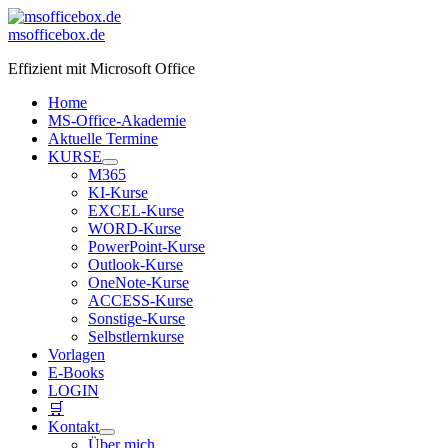
Zum
Inhalt
msofficebox.de
springen
Effizient mit Microsoft Office
Home
MS-Office-Akademie
Aktuelle Termine
KURSE
M365
KI-Kurse
EXCEL-Kurse
WORD-Kurse
PowerPoint-Kurse
Outlook-Kurse
OneNote-Kurse
ACCESS-Kurse
Sonstige-Kurse
Selbstlernkurse
Vorlagen
E-Books
LOGIN
🛒
Kontakt
Über mich