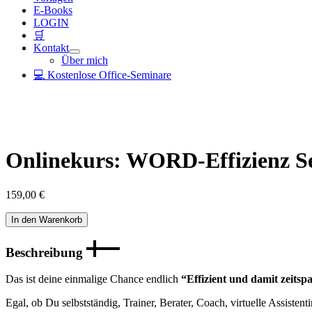
E-Books
LOGIN
🛒
Kontakt
Über mich
💻 Kostenlose Office-Seminare
Onlinekurs: WORD-Effizienz Sel
159,00
€
Onlinekurs:
In den Warenkorb
WORD-
Effizienz
Beschreibung
Selbstlernkurs
(inkl.
Das ist deine einmalige Chance endlich
“Effizient und damit zeit
E-
Mail-
Egal, ob Du selbstständig, Trainer, Berater, Coach, virtuelle Assistenti
Betreuung)