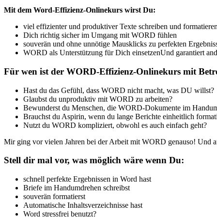
[Digital]
Mit dem Word-Effizienz-Onlinekurs wirst Du:
Menge
viel effizienter und produktiver Texte schreiben und formatiere
Dich richtig sicher im Umgang mit WORD fühlen
souverän und ohne unnötige Mausklicks zu perfekten Ergebn
WORD als Unterstützung für Dich einsetzenUnd garantiert
Für wen ist der WORD-Effizienz-Onlinekurs mit Betr
Hast du das Gefühl, dass WORD nicht macht, was DU willst?
Glaubst du unproduktiv mit WORD zu arbeiten?
Bewunderst du Menschen, die WORD-Dokumente im Handumdr
Brauchst du Aspirin, wenn du lange Berichte einheitlich formati
Nutzt du WORD kompliziert, obwohl es auch einfach geht?
Mir ging vor vielen Jahren bei der Arbeit mit WORD genauso! Und au
Stell dir mal vor, was möglich wäre wenn Du:
schnell perfekte Ergebnissen in Word hast
Briefe im Handumdrehen schreibst
souverän formatierst
Automatische Inhaltsverzeichnisse hast
Word stressfrei benutzt?