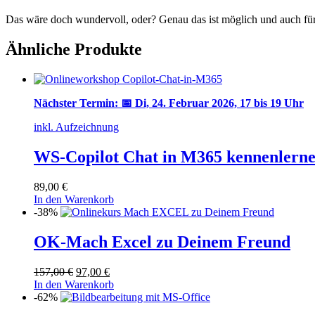
Das wäre doch wundervoll, oder? Genau das ist möglich und auch f
Ähnliche Produkte
Nächster Termin: 📅 Di, 24. Februar 2026, 17 bis 19 Uhr
inkl. Aufzeichnung
WS-Copilot Chat in M365 kennenlern
89,00
€
In den Warenkorb
-38%
OK-Mach Excel zu Deinem Freund
Ursprünglicher
Aktueller
157,00
€
97,00
€
Preis
Preis
In den Warenkorb
war:
ist:
-62%
157,00 €
97,00 €.