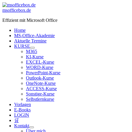
Zum
Inhalt
msofficebox.de
springen
Effizient mit Microsoft Office
Home
MS-Office-Akademie
Aktuelle Termine
KURSE
M365
KI-Kurse
EXCEL-Kurse
WORD-Kurse
PowerPoint-Kurse
Outlook-Kurse
OneNote-Kurse
ACCESS-Kurse
Sonstige-Kurse
Selbstlernkurse
Vorlagen
E-Books
LOGIN
🛒
Kontakt
Über mich