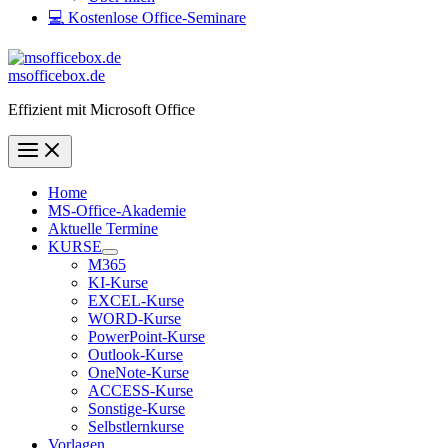
💻 Kostenlose Office-Seminare
msofficebox.de
Effizient mit Microsoft Office
Home
MS-Office-Akademie
Aktuelle Termine
KURSE
M365
KI-Kurse
EXCEL-Kurse
WORD-Kurse
PowerPoint-Kurse
Outlook-Kurse
OneNote-Kurse
ACCESS-Kurse
Sonstige-Kurse
Selbstlernkurse
Vorlagen