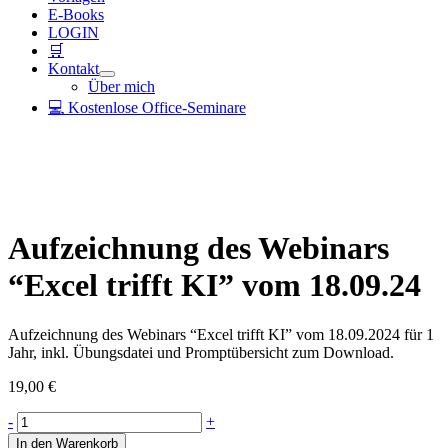
E-Books
LOGIN
🛒
Kontakt
Über mich
💻 Kostenlose Office-Seminare
Aufzeichnung des Webinars
“Excel trifft KI” vom 18.09.24
Aufzeichnung des Webinars “Excel trifft KI” vom 18.09.2024 für 1
Jahr, inkl. Übungsdatei und Promptübersicht zum Download.
19,00
€
Aufzeichnung
-
+
des
In den Warenkorb