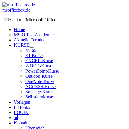
Zum
Inhalt
msofficebox.de
springen
Effizient mit Microsoft Office
Home
MS-Office-Akademie
Aktuelle Termine
KURSE
M365
KI-Kurse
EXCEL-Kurse
WORD-Kurse
PowerPoint-Kurse
Outlook-Kurse
OneNote-Kurse
ACCESS-Kurse
Sonstige-Kurse
Selbstlernkurse
Vorlagen
E-Books
LOGIN
🛒
Kontakt
Über mich