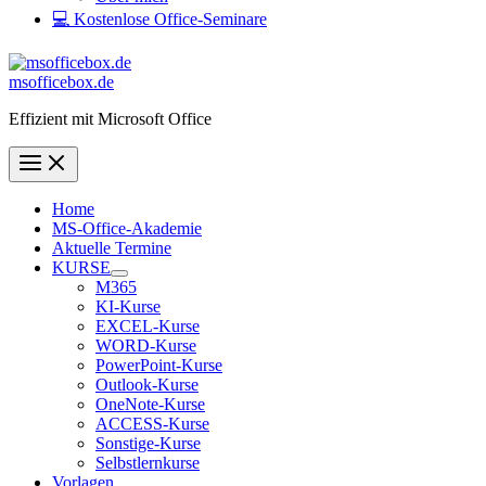
💻 Kostenlose Office-Seminare
msofficebox.de
Effizient mit Microsoft Office
Home
MS-Office-Akademie
Aktuelle Termine
KURSE
M365
KI-Kurse
EXCEL-Kurse
WORD-Kurse
PowerPoint-Kurse
Outlook-Kurse
OneNote-Kurse
ACCESS-Kurse
Sonstige-Kurse
Selbstlernkurse
Vorlagen